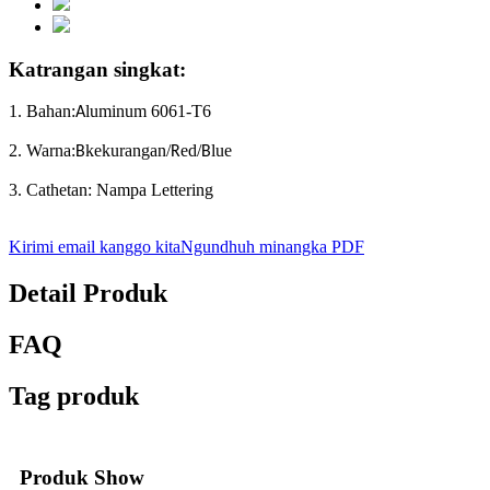
Katrangan singkat:
1. Bahan:
luminum 6061-T6
A
2. Warna:
kekurangan/
ed/
lue
B
R
B
3. Cathetan: Nampa Lettering
Kirimi email kanggo kita
Ngundhuh minangka PDF
Detail Produk
FAQ
Tag produk
Produk Show