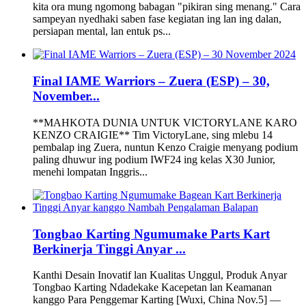
kita ora mung ngomong babagan "pikiran sing menang." Cara
sampeyan nyedhaki saben fase kegiatan ing lan ing dalan,
persiapan mental, lan entuk ps...
Final IAME Warriors – Zuera (ESP) – 30,
November...
**MAHKOTA DUNIA UNTUK VICTORYLANE KARO
KENZO CRAIGIE** Tim VictoryLane, sing mlebu 14
pembalap ing Zuera, nuntun Kenzo Craigie menyang podium
paling dhuwur ing podium IWF24 ing kelas X30 Junior,
menehi lompatan Inggris...
Tongbao Karting Ngumumake Parts Kart
Berkinerja Tinggi Anyar ...
Kanthi Desain Inovatif lan Kualitas Unggul, Produk Anyar
Tongbao Karting Ndadekake Kacepetan lan Keamanan
kanggo Para Penggemar Karting [Wuxi, China Nov.5] —