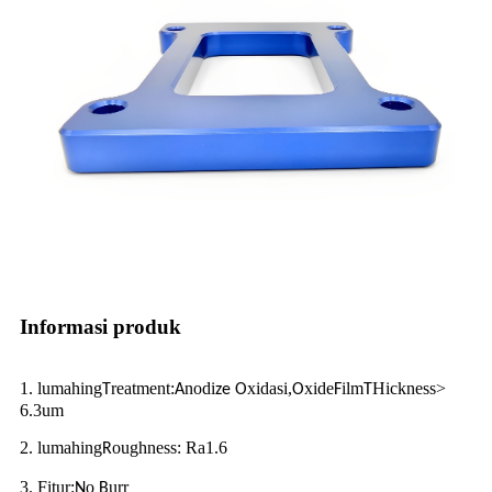
Informasi produk
1. lumahing
reatment:
nodi
xidasi,
xide
ilm
Hickness>
T
A
ze
O
O
F
T
6.3um
2. lumahing
oughness: Ra1.6
R
3. Fitur:
o
urr
N
B