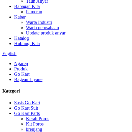
Taun Anyar
Babagan Kita
Pameran
Kabar
Warta Industri
Warta perusahaan
Update produk anyar
Katalog
Hubungi Kita
English
Ngarep
Produk
Go Kart
Bagean Liyane
Kategori
Sasis Go Kart
Go Kart Suit
Go Kart Parts
Kerah Poros
Kit Poros
krenjang