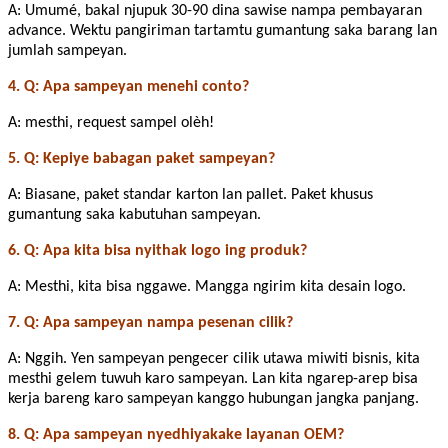
A: Umumé, bakal njupuk 30-90 dina sawise nampa pembayaran
advance. Wektu pangiriman tartamtu gumantung saka barang lan
jumlah sampeyan.
4. Q: Apa sampeyan menehi conto?
A: mesthi, request sampel olèh!
5. Q: Kepiye babagan paket sampeyan?
A: Biasane, paket standar karton lan pallet. Paket khusus
gumantung saka kabutuhan sampeyan.
6. Q: Apa kita bisa nyithak logo ing produk?
A: Mesthi, kita bisa nggawe. Mangga ngirim kita desain logo.
7. Q: Apa sampeyan nampa pesenan cilik?
A: Nggih. Yen sampeyan pengecer cilik utawa miwiti bisnis, kita
mesthi gelem tuwuh karo sampeyan. Lan kita ngarep-arep bisa
kerja bareng karo sampeyan kanggo hubungan jangka panjang.
8. Q: Apa sampeyan nyedhiyakake layanan OEM?