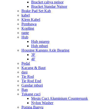
Bracket cahya ngisor
Bracket Standar Ngisor
Brake Pad Set Kab
kabel
Klem Kabel
Pembawa
Kopling
rante
Hub
Hub ngarep
Hub mburi
Housing Kanggo Axle Bearing
3F
4F
Pedal
Kacang & Baut
dasi
Tie Rod
Tie Rod End
Gandar mburi
Ban
Tukang cuci
Mesin Cuci Aluminium Countersunk
Nylon Washer
Pompa Banyu