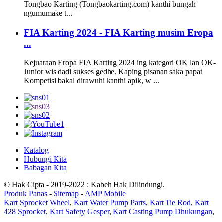
Tongbao Karting (Tongbaokarting.com) kanthi bungah
ngumumake t...
FIA Karting 2024 - FIA Karting musim Eropa
...
Kejuaraan Eropa FIA Karting 2024 ing kategori OK lan OK-
Junior wis dadi sukses gedhe. Kaping pisanan saka papat
Kompetisi bakal dirawuhi kanthi apik, w ...
Katalog
Hubungi Kita
Babagan Kita
© Hak Cipta - 2019-2022 : Kabeh Hak Dilindungi.
Produk Panas
-
Sitemap
-
AMP Mobile
Kart Sprocket Wheel
,
Kart Water Pump Parts
,
Kart Tie Rod
,
Kart
428 Sprocket
,
Kart Safety Gesper
,
Kart Casting Pump Dhukungan
,