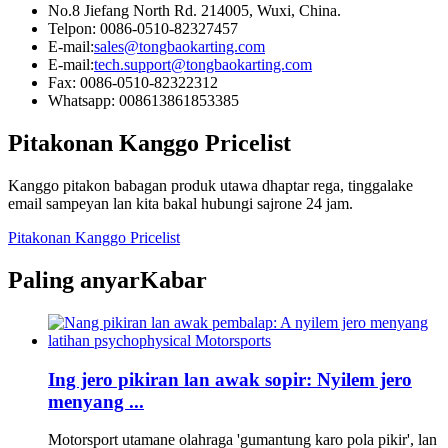
No.8 Jiefang North Rd. 214005, Wuxi, China.
Telpon: 0086-0510-82327457
E-mail:
sales@tongbaokarting.com
E-mail:
tech.support@tongbaokarting.com
Fax: 0086-0510-82322312
Whatsapp: 008613861853385
Pitakonan Kanggo Pricelist
Kanggo pitakon babagan produk utawa dhaptar rega, tinggalake
email sampeyan lan kita bakal hubungi sajrone 24 jam.
Pitakonan Kanggo Pricelist
Paling anyar
Kabar
Ing jero pikiran lan awak sopir: Nyilem jero
menyang ...
Motorsport utamane olahraga 'gumantung karo pola pikir', lan